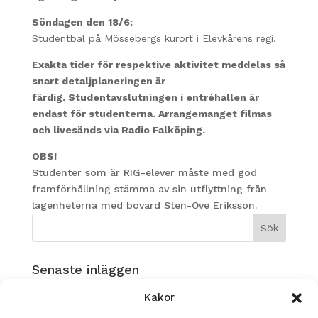
Söndagen den 18/6:
Studentbal på Mössebergs kurort i Elevkårens regi.
Exakta tider för respektive aktivitet meddelas så
snart detaljplaneringen är
färdig.
Studentavslutningen i entréhallen är
endast för studenterna.
Arrangemanget filmas
och livesänds via Radio Falköping.
OBS!
Studenter som är RIG-elever måste med god
framförhållning stämma av sin utflyttning från
lägenheterna med bovärd Sten-Ove Eriksson.
Senaste inläggen
Musikverksamhet på Ållebergsgymnasiet!
Kakor
GLAD SOMMAR!