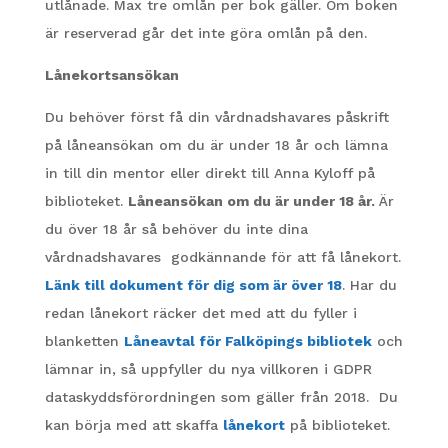
utlånade. Max tre omlån per bok gäller. Om boken
är reserverad går det inte göra omlån på den.
Lånekortsansökan
Du behöver först få din vårdnadshavares påskrift
på låneansökan om du är under 18 år och lämna
in till din mentor eller direkt till Anna Kyloff på
biblioteket.
L
åneansökan om du är under 18 år.
Är
du över 18 år så behöver du inte dina
vårdnadshavares godkännande för att få lånekort.
Länk till dokument för dig som är över 18
.
Har du
redan lånekort räcker det med att du fyller i
blanketten
Låneavtal för Falköpings bibliotek
och
lämnar in, så uppfyller du nya villkoren i GDPR
dataskyddsförordningen som gäller från 2018.
Du
kan börja med att skaffa
lånekort
på biblioteket.