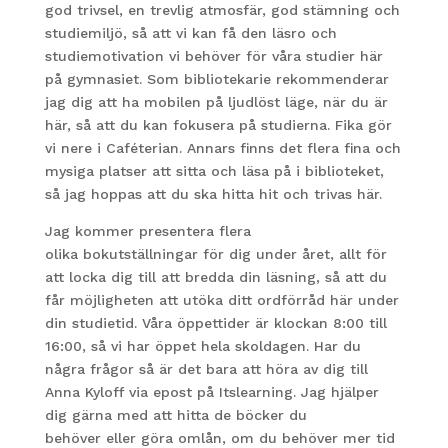
god trivsel, en trevlig atmosfär, god stämning och
studiemiljö, så att vi kan få den läsro och
studiemotivation vi behöver för våra studier här
på gymnasiet. Som bibliotekarie rekommenderar
jag dig att ha mobilen på ljudlöst läge, när du är
här, så att du kan fokusera på studierna. Fika gör
vi nere i Caféterian. Annars finns det flera fina och
mysiga platser att sitta och läsa på i biblioteket,
så jag hoppas att du ska hitta hit och trivas här.
Jag kommer presentera flera
olika bokutställningar för dig under året, allt för
att locka dig till att bredda din läsning, så att du
får möjligheten att utöka ditt ordförråd här under
din studietid. Våra öppettider är klockan 8:00 till
16:00, så vi har öppet hela skoldagen. Har du
några frågor så är det bara att höra av dig till
Anna Kyloff via epost på Itslearning. Jag hjälper
dig gärna med att hitta de böcker du
behöver eller göra omlån, om du behöver mer tid