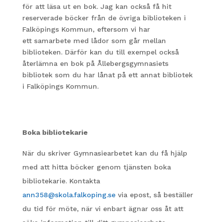
för att läsa ut en bok. Jag kan också få hit
reserverade böcker från de övriga biblioteken i
Falköpings Kommun, eftersom vi har
ett samarbete med lådor som går mellan
biblioteken. Därför kan du till exempel också
återlämna en bok på Ållebergsgymnasiets
bibliotek som du har lånat på ett annat bibliotek
i Falköpings Kommun.
Boka bibliotekarie
När du skriver Gymnasiearbetet kan du få hjälp
med att hitta böcker genom tjänsten boka
bibliotekarie. Kontakta
ann358@skola.falkoping.se
via epost, så beställer
du tid för möte, när vi enbart ägnar oss åt att