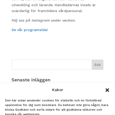
utveckling och lärande. Handledarnas insats är
ovärderlig för framtidens vårdpersonal.
Följ oss på Instagram under veckan.
Se vår programsida!
Senaste inläggen
Musikverksamhet på Ållebergsgymnasiet!
Kakor
GLAD SOMMAR!
Den här sidan använder cookies för statistik och en förbättrad
Nadja Heldin, FS23 tävlar i årets Yrkes-SM!
upplevelse för dig som besökare. Du behöver inte göra något, bara
klicka Godkänn och surfa vidare för att godkänna villkoren och
STUDENT 2026
besöka vår webbplats.