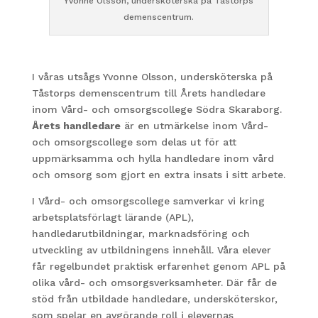
Yvonne Olsson, undersköterska på Tåstorps
demenscentrum.
I våras utsågs Yvonne Olsson, undersköterska på
Tåstorps demenscentrum till Årets handledare
inom Vård- och omsorgscollege Södra Skaraborg.
Årets handledare
är en utmärkelse inom Vård-
och omsorgscollege som delas ut för att
uppmärksamma och hylla handledare inom vård
och omsorg som gjort en extra insats i sitt arbete.
I Vård- och omsorgscollege samverkar vi kring
arbetsplatsförlagt lärande (APL),
handledarutbildningar, marknadsföring och
utveckling av utbildningens innehåll. Våra elever
får regelbundet praktisk erfarenhet genom APL på
olika vård- och omsorgsverksamheter. Där får de
stöd från utbildade handledare, undersköterskor,
som spelar en avgörande roll i elevernas