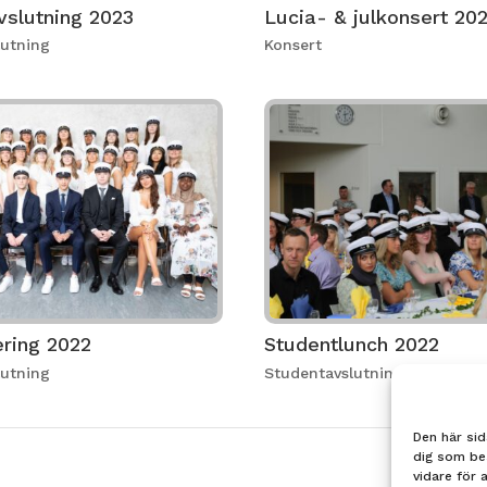
vslutning 2023
Lucia- & julkonsert 20
lutning
Konsert
ering 2022
Studentlunch 2022
lutning
Studentavslutning
Den här sid
dig som be
vidare för 