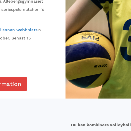
å Ållebergsgymnasiet i
er seriespelsmatcher för
ll annan webbplats.
n
ober. Senast 15
rmation
Du kan kombinera volleyboll