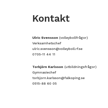
Kontakt
Ulric Svensson
(volleybollfrågor)
Verksamhetschef
ulric.svensson@volleyboll.rf.se
0705-11 44 11
Torbjörn Karlsson
(utbildningsfrågor)
Gymnasiechef
torbjorn.karlsson@falkoping.se
0515-88 60 05