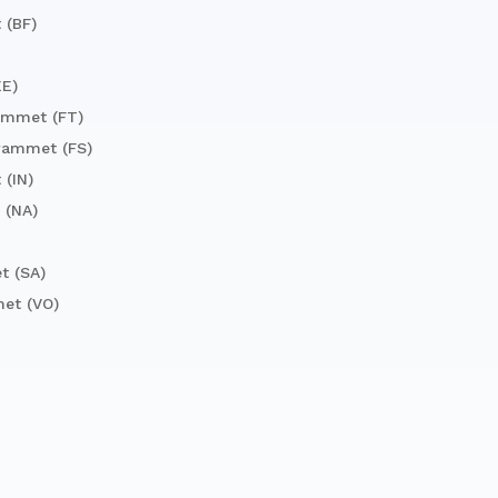
 (BF)
EE)
ammet (FT)
grammet (FS)
 (IN)
 (NA)
t (SA)
et (VO)