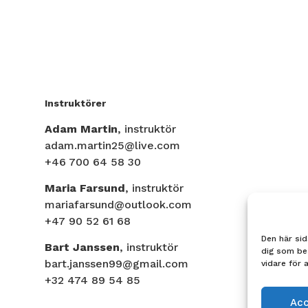
Instruktörer
Adam Martin
, instruktör
adam.martin25@live.com
+46 700 64 58 30
Maria Farsund
, instruktör
mariafarsund@outlook.com
+47 90 52 61 68
Den här sid
Bart Janssen
, instruktör
dig som be
bart.janssen99@gmail.com
vidare för 
+32 474 89 54 85
Ac