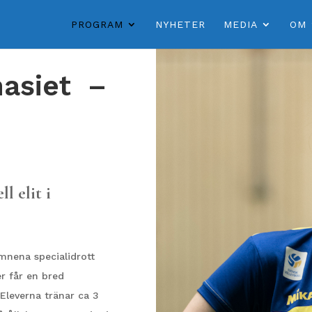
PROGRAM
NYHETER
MEDIA
OM
nasiet –
l elit i
mnena specialidrott
er får en bred
 Eleverna tränar ca 3