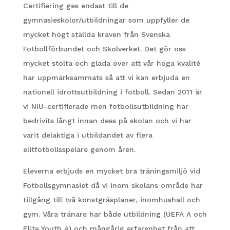
Certifiering ges endast till de
gymnasieskolor/utbildningar som uppfyller de
mycket högt ställda kraven från Svenska
Fotbollförbundet och Skolverket. Det gör oss
mycket stolta och glada över att vår höga kvalité
har uppmärksammats så att vi kan erbjuda en
nationell idrottsutbildning i fotboll. Sedan 2011 är
vi NIU-certifierade men fotbollsutbildning har
bedrivits långt innan dess på skolan och vi har
varit delaktiga i utbildandet av flera
elitfotbollsspelare genom åren.
Eleverna erbjuds en mycket bra träningsmiljö vid
Fotbollsgymnasiet då vi inom skolans område har
tillgång till två konstgräsplaner, inomhushall och
gym. Våra tränare har både utbildning (UEFA A och
Elite Youth A) och mångårig erfarenhet från att