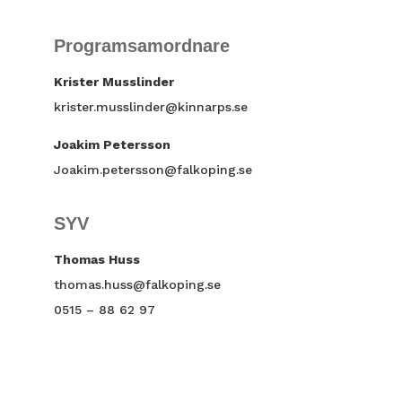
Programsamordnare
Krister Musslinder
krister.musslinder@kinnarps.se
Joakim Petersson
Joakim.petersson@falkoping.se
SYV
Thomas Huss
thomas.huss@falkoping.se
0515 – 88 62 97