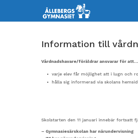
Information till vår
Vårdnadshavare/föräldrar ansvarar för att
varje elev får möjlighet att i lugn och r
hålla sig informerad via skolans hemsi
Skolstarten den 11 januari innebär fortsatt fj
– Gymnasiesärskolan har närundervisning