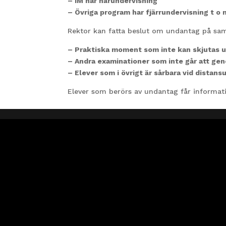
– IM har närundervisning
– Övriga program har fjärrundervisning t o 
Rektor kan fatta beslut om undantag på s
– Praktiska moment som inte kan skjutas 
– Andra examinationer som inte går att ge
– Elever som i övrigt är sårbara vid distans
Elever som berörs av undantag får informatio