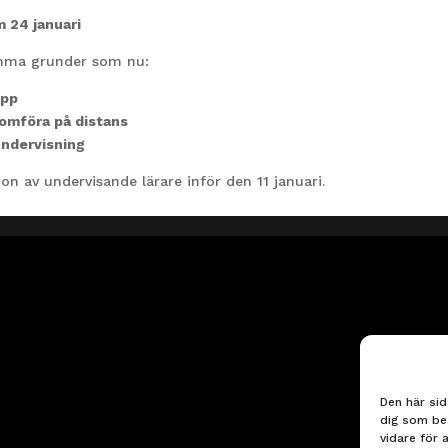
m 24 januari
amma grunder som nu:
upp
nomföra på distans
undervisning
n av undervisande lärare inför den 11 januari.
Den här sid
dig som be
vidare för 