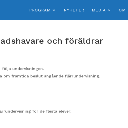
PROGRAM
NYHETER
MEDIA
OM
dnadshavare och föräldrar
…
o följa undervisningen.
da om framtida beslut angående fjärrundervisning.
ärrundervisning för de flesta elever: