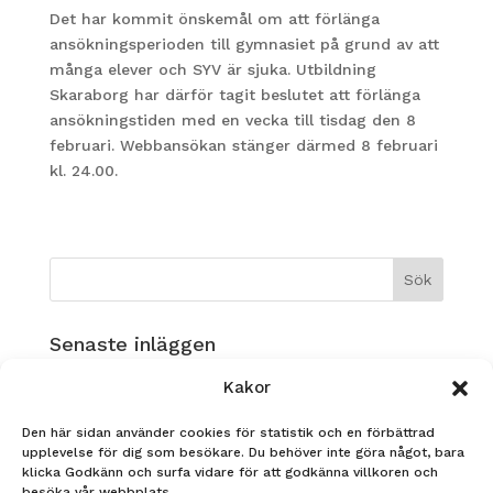
Det har kommit önskemål om att förlänga
ansökningsperioden till gymnasiet på grund av att
många elever och SYV är sjuka. Utbildning
Skaraborg har därför tagit beslutet att förlänga
ansökningstiden med en vecka till tisdag den 8
februari. Webbansökan stänger därmed 8 februari
kl. 24.00.
Senaste inläggen
Musikverksamhet på Ållebergsgymnasiet!
Kakor
GLAD SOMMAR!
Den här sidan använder cookies för statistik och en förbättrad
Nadja Heldin, FS23 tävlar i årets Yrkes-SM!
upplevelse för dig som besökare. Du behöver inte göra något, bara
klicka Godkänn och surfa vidare för att godkänna villkoren och
STUDENT 2026
besöka vår webbplats.