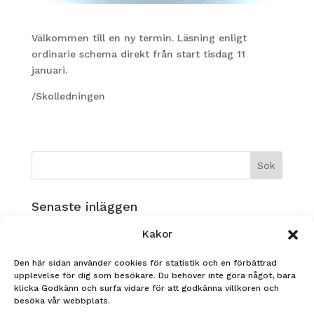
Välkommen till en ny termin. Läsning enligt
ordinarie schema direkt från start tisdag 11
januari.
/Skolledningen
Senaste inläggen
Musikverksamhet på Ållebergsgymnasiet!
Kakor
GLAD SOMMAR!
Den här sidan använder cookies för statistik och en förbättrad
Nadja Heldin, FS23 tävlar i årets Yrkes-SM!
upplevelse för dig som besökare. Du behöver inte göra något, bara
klicka Godkänn och surfa vidare för att godkänna villkoren och
STUDENT 2026
besöka vår webbplats.
Ållebergsgymnasiet är Årets UF-skola i Skaraborg!