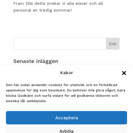
Fram tills detta önskar vi alla elever och all
personal en trevlig sommar!
Senaste inläggen
Musikverksamhet på Ållebergsgymnasiet!
Kakor
GLAD SOMMAR!
Den här sidan använder cookies för statistik och en förbättrad
Nadja Heldin, FS23 tävlar i årets Yrkes-SM!
upplevelse för dig som besökare. Du behöver inte göra något, bara
klicka Godkänn och surfa vidare för att godkänna villkoren och
STUDENT 2026
besöka vår webbplats.
Ållebergsgymnasiet är Årets UF-skola i Skaraborg!
Acceptera
Arkiv
Avböja