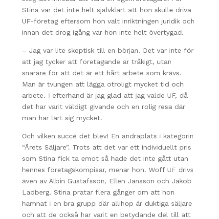
Stina var det inte helt självklart att hon skulle driva
UF-företag eftersom hon valt inriktningen juridik och
innan det drog igång var hon inte helt övertygad.
– Jag var lite skeptisk till en början. Det var inte för
att jag tycker att företagande är tråkigt, utan
snarare för att det är ett hårt arbete som krävs.
Man är tvungen att lägga otroligt mycket tid och
arbete. I efterhand är jag glad att jag valde UF, då
det har varit väldigt givande och en rolig resa där
man har lärt sig mycket.
Och vilken succé det blev! En andraplats i kategorin
“Årets Säljare”. Trots att det var ett individuellt pris
som Stina fick ta emot så hade det inte gått utan
hennes företagskompisar, menar hon. Woff UF drivs
även av Albin Gustafsson, Ellen Jansson och Jakob
Ladberg. Stina pratar flera gånger om att hon
hamnat i en bra grupp där allihop är duktiga säljare
och att de också har varit en betydande del till att