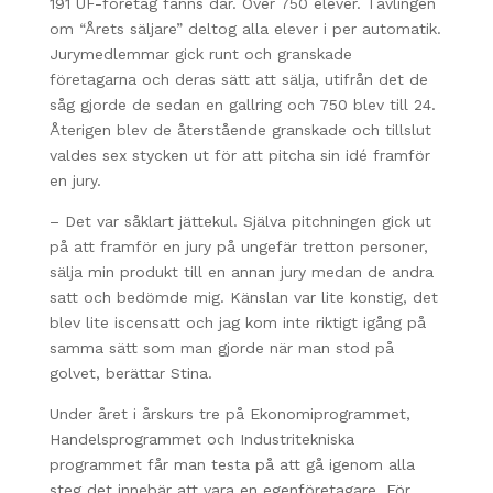
191 UF-företag fanns där. Över 750 elever. Tävlingen
om “Årets säljare” deltog alla elever i per automatik.
Jurymedlemmar gick runt och granskade
företagarna och deras sätt att sälja, utifrån det de
såg gjorde de sedan en gallring och 750 blev till 24.
Återigen blev de återstående granskade och tillslut
valdes sex stycken ut för att pitcha sin idé framför
en jury.
– Det var såklart jättekul. Själva pitchningen gick ut
på att framför en jury på ungefär tretton personer,
sälja min produkt till en annan jury medan de andra
satt och bedömde mig. Känslan var lite konstig, det
blev lite iscensatt och jag kom inte riktigt igång på
samma sätt som man gjorde när man stod på
golvet, berättar Stina.
Under året i årskurs tre på Ekonomiprogrammet,
Handelsprogrammet och Industritekniska
programmet får man testa på att gå igenom alla
steg det innebär att vara en egenföretagare.
För