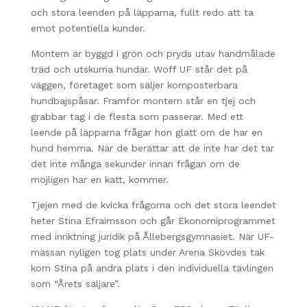
och stora leenden på läpparna, fullt redo att ta
emot potentiella kunder.
Montern är byggd i grön och pryds utav handmålade
träd och utskurna hundar. Woff UF står det på
väggen, företaget som säljer komposterbara
hundbajspåsar. Framför montern står en tjej och
grabbar tag i de flesta som passerar. Med ett
leende på läpparna frågar hon glatt om de har en
hund hemma. När de berättar att de inte har det tar
det inte många sekunder innan frågan om de
möjligen har en katt, kommer.
Tjejen med de kvicka frågorna och det stora leendet
heter Stina Efraimsson och går Ekonomiprogrammet
med inriktning juridik på Ållebergsgymnasiet. När UF-
mässan nyligen tog plats under Arena Skövdes tak
kom Stina på andra plats i den individuella tävlingen
som “Årets säljare”.