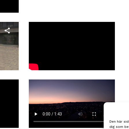
Den här sid
dig som be