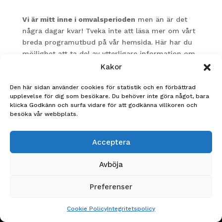
Vi är mitt inne i omvalsperioden
men än är det
några dagar kvar! Tveka inte att läsa mer om vårt
breda programutbud på vår hemsida. Här har du
möjlighet att ta del av ytterligare information om
programmen, kursplanerna men även filmer och
Kakor
bilder!
Den här sidan använder cookies för statistik och en förbättrad
Du kan också ställa frågor i vårt formulär ”
Fråga
upplevelse för dig som besökare. Du behöver inte göra något, bara
klicka Godkänn och surfa vidare för att godkänna villkoren och
En Ållebergare’
‘. Kanske vill du veta mer om
besöka vår webbplats.
behörigheten i ett program eller hur en typisk dag
ser ut på Ålleberg? Oavsett vilket är du
välkommen till att ställa just din fråga.
Acceptera
Varmt välkommen till Ållebergsgymnasiet – En
Avböja
plats att länga till!
Preferenser
Cookie Policy
Integritetspolicy