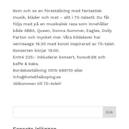
Kom och se en föreställning med fantastisk
musik, kläder och mat – allt i 70-talsstil. Du får
följa med på en musikalisk resa som innehåller
både ABBA, Queen, Donna Summer, Eagles, Dolly
Parton och mycket mer. Våra bildelever har
vernissage 18.30 med konst inspirerad av 70-talet.
Konserten börjar 19.00.
Entré 235:- inkluderar konsert, huvudrätt och
kaffe & kaka.
Bordsbeställning 0515-686110 eller
info@hotellfalkoping.se
Välkommen till 70-talet!
Senaste inläggen