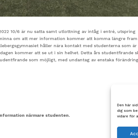
2022 10/6 är nu satta samt utlottning av intåg i entré, utspring
 påminna om att mer information kommer att komma längre fram
Ållebergsgymnasiet håller nära kontakt med studenterna som är
agen kommer att se ut i sin helhet. Detta års studentfirande s
t studentfirande som möjligt, med undantag av enstaka förändrin
Den här sid
dig som be
nformation närmare studenten.
vidare för 
Ac