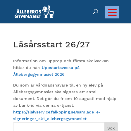
Läsårsstart 26/27
Information om upprop och första skolveckan
hittar du här:
Uppstartsvecka på
Ållebergsgymnasiet 2026
Du som är vårdnadshavare till en ny elev på
Ållebergsgymnasiet ska signera ett antal
dokument. Det gör du fr om 10 augusti med hjälp
av bank-id via denna e-tjänst:
https://sjalvservice.falkoping.se/samlade_e-
signeringar_ak1_allebergsgymnasiet