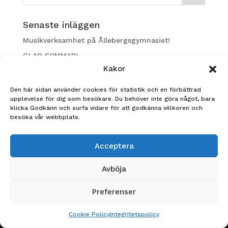
Senaste inläggen
Musikverksamhet på Ållebergsgymnasiet!
GLAD SOMMAR!
Kakor
Nadja Heldin, FS23 tävlar i årets Yrkes-SM!
STUDENT 2026
Den här sidan använder cookies för statistik och en förbättrad
upplevelse för dig som besökare. Du behöver inte göra något, bara
Ållebergsgymnasiet är Årets UF-skola i Skaraborg!
klicka Godkänn och surfa vidare för att godkänna villkoren och
besöka vår webbplats.
Arkiv
Acceptera
Avböja
Preferenser
Cookie Policy
Integritetspolicy