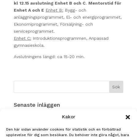
kl 12.15 avslutning Enhet B och C
.
Mentorstid för
Enhet A och E
Enhet B:
Bygg- och
anläggningsprogrammet, El- och energiprogrammet,
Ekonomiprogrammet, Försäljning- och
serviceprogrammet.
Enhet C:
Introduktionsprogrammen, Anpassad
gymnasieskola.
Avslutningens längd: ca 15-20 min.
Senaste inläggen
Musikverksamhet på Ållebergsgymnasiet!
Kakor
GLAD SOMMAR!
Den här sidan använder cookies för statistik och en förbättrad
Nadja Heldin, FS23 tävlar i årets Yrkes-SM!
upplevelse för dig som besökare. Du behöver inte göra något, bara