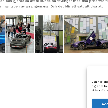
n och gjorde så att ni kunde ha tävlingar med fina priser.Vår f
 här typen av arrangemang. Och det blir ett sätt att visa att
Den här sid
dig som be
vidare för 
Ac