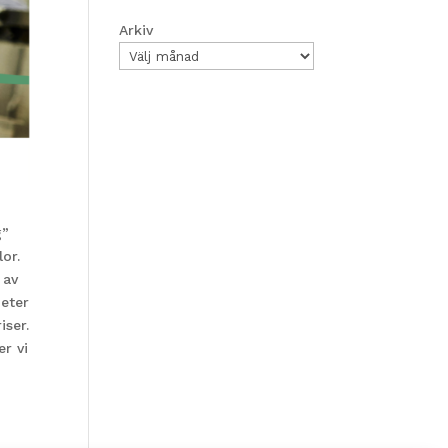
Arkiv
g”
lor.
 av
heter
iser.
er vi