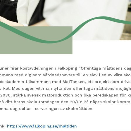
er firar kostavdelningen i Falköping ”Offentliga måltidens da
ammans med dig som vårdnadshavare till en elev i en av våra sko
åltidsakademin tillsammans med MatTanken, ett projekt som drivs
rket. Med dagen vill man lyfta den offentliga måltidens möjlig
da 2030, stärka svensk matproduktion och öka beredskapen för kr
på ditt barns skola torsdagen den 20/10! På några skolor komm
nna dag deltar i serveringen av skolmåltiden.
̈nk:
https://www.falkoping.se/maltiden